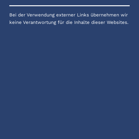
a
i
i
Bei der Verwendung externer Links übernehmen wir
c
n
n
keine Verantwortung für die Inhalte dieser Websites.
e
g
k
b
e
o
d
o
i
k
n