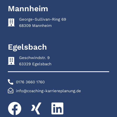
Mannheim
George-Sullivan-Ring 69
68309 Mannheim
Egelsbach
Geschwindstr. 9
63329 Egelsbach
0176 3660 1760
info@coaching-karriereplanung.de
F
X
L